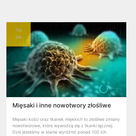
7th
sie
Mięsaki i inne nowotwory złośliwe
Mięsaki kości oraz tkanek miękkich to złośliwe zmiany
nowotworowe, które wywodzą się z tkanki łącznej.
Dziś jesteśmy w stanie wyróżnić ponad 100 ich