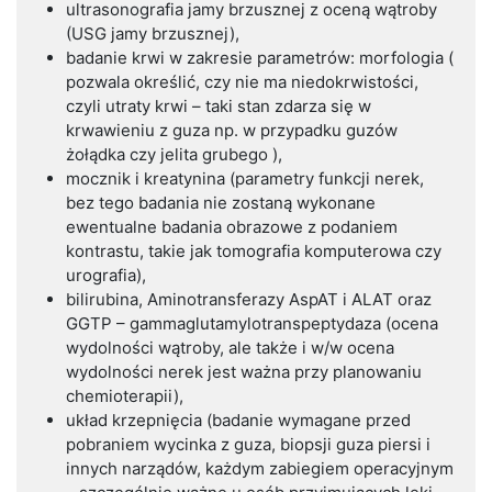
ultrasonografia jamy brzusznej z oceną wątroby
(USG jamy brzusznej),
badanie krwi w zakresie parametrów: morfologia (
pozwala określić, czy nie ma niedokrwistości,
czyli utraty krwi – taki stan zdarza się w
krwawieniu z guza np. w przypadku guzów
żołądka czy jelita grubego ),
mocznik i kreatynina (parametry funkcji nerek,
bez tego badania nie zostaną wykonane
ewentualne badania obrazowe z podaniem
kontrastu, takie jak tomografia komputerowa czy
urografia),
bilirubina, Aminotransferazy AspAT i ALAT oraz
GGTP – gammaglutamylotranspeptydaza (ocena
wydolności wątroby, ale także i w/w ocena
wydolności nerek jest ważna przy planowaniu
chemioterapii),
układ krzepnięcia (badanie wymagane przed
pobraniem wycinka z guza, biopsji guza piersi i
innych narządów, każdym zabiegiem operacyjnym