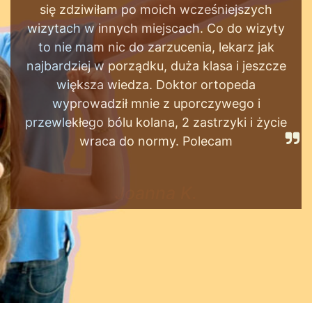
pacjentów i która wg mnie potrafi
dostosować się do „czasu panującej
pandemii”. Placówka przygotowana
perfekcyjnie – wszędzie dozowniki z
płynem, osłony w recepcjach, termometr na
wejściu. Placówka wraz z personelem
przygotowana perfekcyjnie na przyjęcie
pacjentów. Polecam !!!
Joanna M.