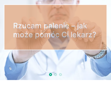
Rzucam palenie – jak
może pomóc Ci lekarz?