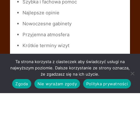
Szybka i fachowa pomoc
Najlepsze opinie
Nowoczesne gabinety
Przyjemna atmosfera
Krótkie terminy wizyt
Konkurencyjne ceny
Ta strona korzysta z ciasteczek aby świadczyć usługi na
Płatność gotówką lub kartą
najwyższym poziomie. Dalsze korzystanie ze strony oznacza,
że zgadzasz się na ich użycie.
Zgoda
Nie wyrażam zgody
Polityka prywatności
Zobacz także
Ziołoterapia
Patomorfolog