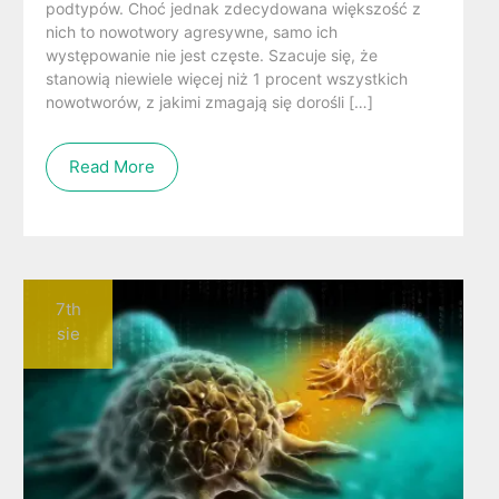
podtypów. Choć jednak zdecydowana większość z
nich to nowotwory agresywne, samo ich
występowanie nie jest częste. Szacuje się, że
stanowią niewiele więcej niż 1 procent wszystkich
nowotworów, z jakimi zmagają się dorośli […]
Read More
7th
sie